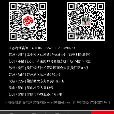
江苏考研咨询：
400-066-5552
/
0512-62890733
苏州 / 园区 | 工业园区仁爱路1号A栋4楼（西交利物浦旁）
苏州 / 市区 | 苏州广济南路19号西城永捷广场15楼1509室
苏州 / 吴江 | 吴江经济技术开发区商会大厦(吴江区)12楼
苏州 / 新区 | 苏州新区滨河路1701号
无锡 / 无锡 | 梁溪区大东方百货B座9楼
昆山 / 昆山 | 昆山杉欣大厦12楼
苏州 / 常熟 | 常熟市环城北路24号2楼
上海众凯教育信息咨询有限公司苏州分公司 ©
沪ICP备17010572号-1