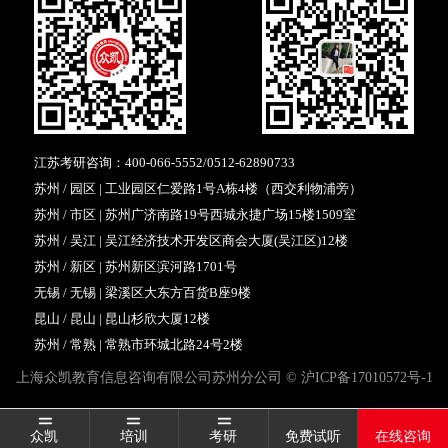
江苏考研咨询：
400-066-5552
/
0512-62890733
苏州 / 园区 | 工业园区仁爱路1号A栋4楼（西交利物浦旁）
苏州 / 市区 | 苏州广济南路19号西城永捷广场15楼1509室
苏州 / 吴江 | 吴江经济技术开发区商会大厦(吴江区)12楼
苏州 / 新区 | 苏州新区滨河路1701号
无锡 / 无锡 | 梁溪区大东方百货B座9楼
昆山 / 昆山 | 昆山杉欣大厦12楼
苏州 / 常熟 | 常熟市环城北路24号2楼
上海众凯教育信息咨询有限公司苏州分公司 ©
沪ICP备17010572号-1
众凯
培训
考研
免费试听
在线咨询