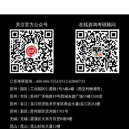
关注官方公众号
在线咨询考研顾问
江苏考研咨询：
400-066-5552
/
0512-62890733
苏州 / 园区 | 工业园区仁爱路1号A栋4楼（西交利物浦旁）
苏州 / 市区 | 苏州广济南路19号西城永捷广场15楼1509室
苏州 / 吴江 | 吴江经济技术开发区商会大厦(吴江区)12楼
苏州 / 新区 | 苏州新区滨河路1701号
无锡 / 无锡 | 梁溪区大东方百货B座9楼
昆山 / 昆山 | 昆山杉欣大厦12楼