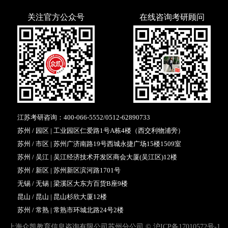
关注官方公众号
在线咨询考研顾问
江苏考研咨询：
400-066-5552
/
0512-62890733
苏州 / 园区 | 工业园区仁爱路1号A栋4楼（西交利物浦旁）
苏州 / 市区 | 苏州广济南路19号西城永捷广场15楼1509室
苏州 / 吴江 | 吴江经济技术开发区商会大厦(吴江区)12楼
苏州 / 新区 | 苏州新区滨河路1701号
无锡 / 无锡 | 梁溪区大东方百货B座9楼
昆山 / 昆山 | 昆山杉欣大厦12楼
苏州 / 常熟 | 常熟市环城北路24号2楼
上海众凯教育信息咨询有限公司苏州分公司 ©
沪ICP备17010572号-1