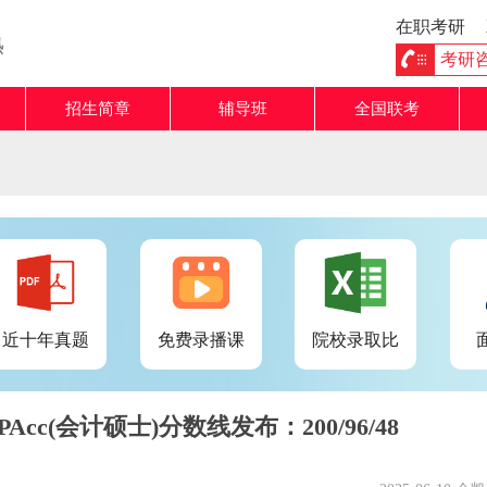
在职考研
熟
考研咨询
招生简章
辅导班
全国联考
近十年真题
免费录播课
院校录取比
Acc(会计硕士)分数线发布：200/96/48