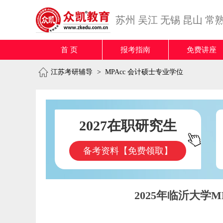
苏州
吴江
无锡
昆山
常
首 页
报考指南
免费讲座
江苏考研辅导
>
MPAcc 会计硕士专业学位
2027在职研究生
备考资料【免费领取】
2025年临沂大学MP