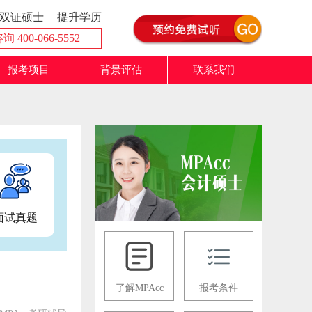
双证硕士
提升学历
 400-066-5552
报考项目
背景评估
联系我们
面试真题
了解MPAcc
报考条件