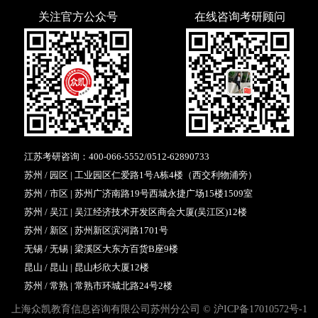
关注官方公众号
在线咨询考研顾问
江苏考研咨询：
400-066-5552
/
0512-62890733
苏州 / 园区 | 工业园区仁爱路1号A栋4楼（西交利物浦旁）
苏州 / 市区 | 苏州广济南路19号西城永捷广场15楼1509室
苏州 / 吴江 | 吴江经济技术开发区商会大厦(吴江区)12楼
苏州 / 新区 | 苏州新区滨河路1701号
无锡 / 无锡 | 梁溪区大东方百货B座9楼
昆山 / 昆山 | 昆山杉欣大厦12楼
苏州 / 常熟 | 常熟市环城北路24号2楼
上海众凯教育信息咨询有限公司苏州分公司 ©
沪ICP备17010572号-1