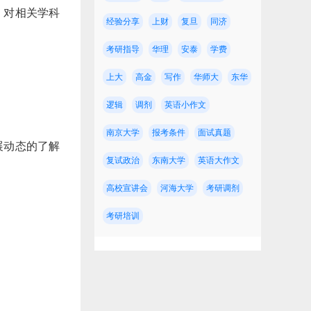
，对相关学科
经验分享
上财
复旦
同济
考研指导
华理
安泰
学费
上大
高金
写作
华师大
东华
逻辑
调剂
英语小作文
南京大学
报考条件
面试真题
展动态的了解
复试政治
东南大学
英语大作文
高校宣讲会
河海大学
考研调剂
考研培训
校！