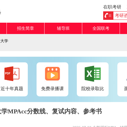
在职考研
熟
考研咨询
招生简章
辅导班
全国联考
工大学
近十年真题
免费录播课
院校录取比
大学MPAcc分数线、复试内容、参考书