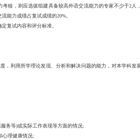
力考核，则应选拔组建具备较高外语交流能力的专家不少于2人
流能力成绩占复试成绩的20%。
确定复试内容和评分标准。
程度，利用所学理论发现、分析和解决问题的能力，对本学科发
笔试班
面试班
复试班
服务等)或实际工作表现等方面的情况;
和心理健康情况;
8-08 新开班】 2024入学MBA/MEM提前面试开班 |面试拿优秀，轻松进名