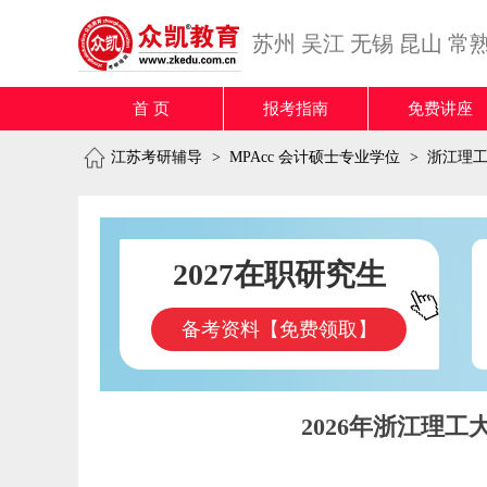
苏州
吴江
无锡
昆山
常
首 页
报考指南
免费讲座
江苏考研辅导
>
MPAcc 会计硕士专业学位
>
浙江理
2027在职研究生
备考资料【免费领取】
2026年浙江理工