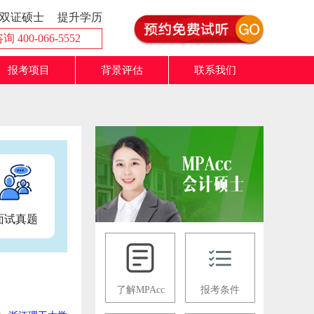
双证硕士
提升学历
 400-066-5552
报考项目
背景评估
联系我们
面试真题
了解MPAcc
报考条件