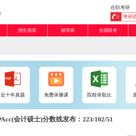
在职考研
熟
考研咨询
招生简章
辅导班
全国联考
近十年真题
免费录播课
院校录取比
Acc(会计硕士)分数线发布：223/102/51