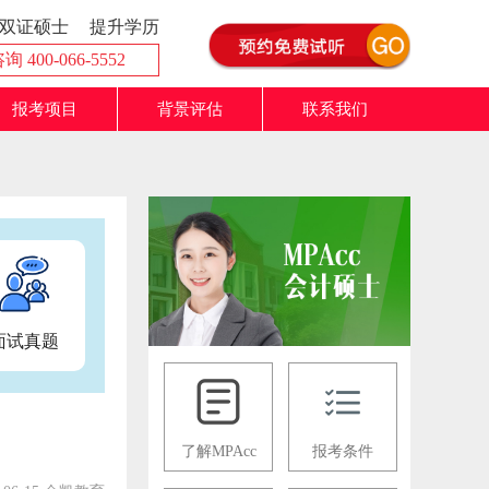
双证硕士
提升学历
 400-066-5552
报考项目
背景评估
联系我们
面试真题
了解MPAcc
报考条件