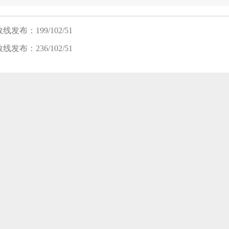
发布：199/102/51
发布：236/102/51
笔试班
面试班
复试班
8-08 新开班】 2024入学MBA/MEM提前面试开班 |面试拿优秀，轻松进名
8-08 新开班】 2025入学苏州园区校区-雏鹰班开班