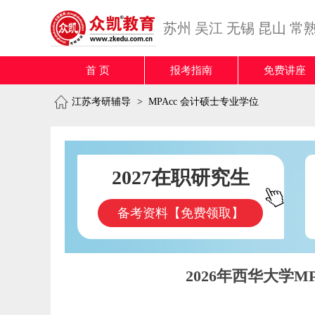
苏州
吴江
无锡
昆山
常
首 页
报考指南
免费讲座
江苏考研辅导
>
MPAcc 会计硕士专业学位
2027在职研究生
备考资料【免费领取】
2026年西华大学MP