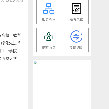
6-06-15 众凯教育
报名流程
联考笔试
持高校，教育
省绿化先进单
提前面试
复试调剂
川工业学院，
建西华大学。