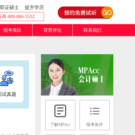
双证硕士
提升学历
 400-066-5552
报考项目
背景评估
联系我们
面试真题
了解MPAcc
报考条件