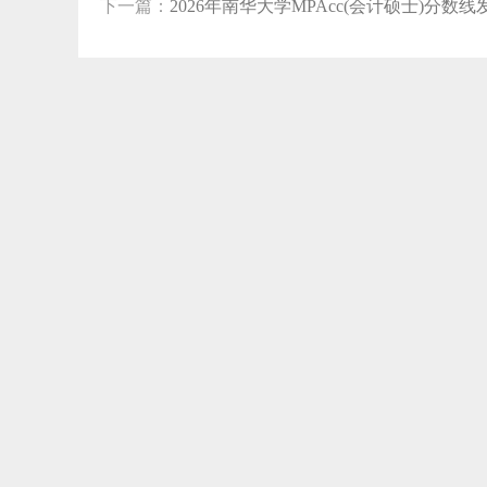
下一篇：
2026年南华大学MPAcc(会计硕士)分数线发布：
【0
【0