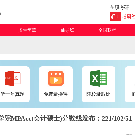
在职考研
熟
考研咨询
招生简章
辅导班
全国联考
近十年真题
免费录播课
院校录取比
MPAcc(会计硕士)分数线发布：221/102/51