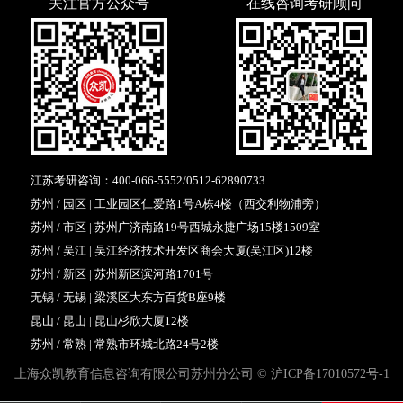
关注官方公众号
在线咨询考研顾问
江苏考研咨询：
400-066-5552
/
0512-62890733
苏州 / 园区 | 工业园区仁爱路1号A栋4楼（西交利物浦旁）
苏州 / 市区 | 苏州广济南路19号西城永捷广场15楼1509室
苏州 / 吴江 | 吴江经济技术开发区商会大厦(吴江区)12楼
苏州 / 新区 | 苏州新区滨河路1701号
无锡 / 无锡 | 梁溪区大东方百货B座9楼
昆山 / 昆山 | 昆山杉欣大厦12楼
苏州 / 常熟 | 常熟市环城北路24号2楼
上海众凯教育信息咨询有限公司苏州分公司 ©
沪ICP备17010572号-1