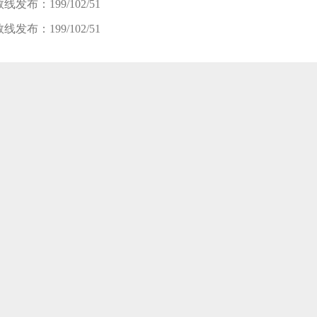
发布：199/102/51
发布：199/102/51
笔试班
面试班
复试班
8-08 新开班】 2024入学MBA/MEM提前面试开班 |面试拿优秀，轻松进名
8-08 新开班】 2025入学苏州园区校区-雏鹰班开班