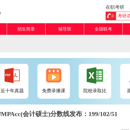
在职考研
熟
考研咨询
招生简章
辅导班
全国联考
近十年真题
免费录播课
院校录取比
PAcc(会计硕士)分数线发布：199/102/51