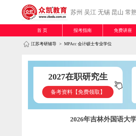
苏州
吴江
无锡
昆山
常
首 页
报考指南
免费讲座
江苏考研辅导
>
MPAcc 会计硕士专业学位
2027在职研究生
备考资料【免费领取】
2026年吉林外国语大学M