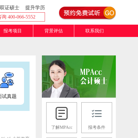
双证硕士
提升学历
 400-066-5552
报考项目
背景评估
联系我们
面试真题
了解MPAcc
报考条件