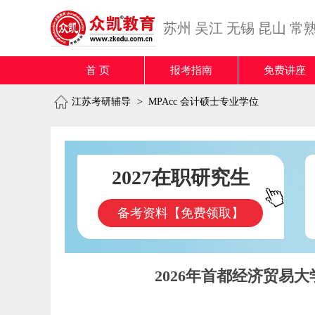
苏州
吴江
无锡
昆山
常
首 页
报考指南
免费讲座
江苏考研辅导
>
MPAcc 会计硕士专业学位
2027在职研究生
备考资料【免费领取】
2026年首都经济贸易大学M