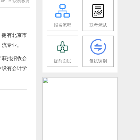
6-06-15 众凯教育
报名流程
联考笔试
。拥有北京市
一流专业。
年获批招收会
提前面试
复试调剂
生设有会计学