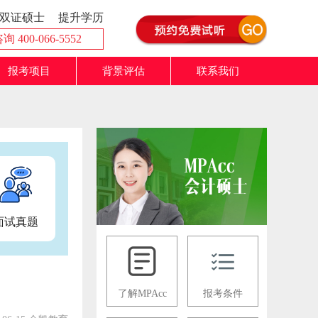
双证硕士
提升学历
 400-066-5552
报考项目
背景评估
联系我们
面试真题
了解MPAcc
报考条件