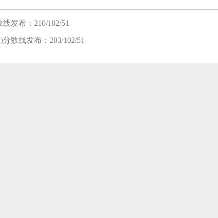
发布：210/102/51
数线发布：203/102/51
笔试班
面试班
复试班
8-08 新开班】 2024入学MBA/MEM提前面试开班 |面试拿优秀，轻松进名
8-08 新开班】 2025入学苏州园区校区-雏鹰班开班