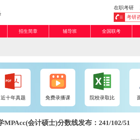
在职考研
熟
考研咨询
招生简章
辅导班
全国联考
近十年真题
免费录播课
院校录取比
PAcc(会计硕士)分数线发布：241/102/51