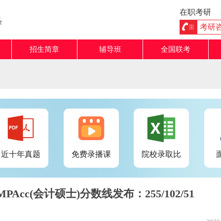
在职考研
熟
考研咨询
招生简章
辅导班
全国联考
近十年真题
免费录播课
院校录取比
Acc(会计硕士)分数线发布：255/102/51