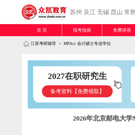
苏州
吴江
无锡
昆山
常
首 页
报考指南
免费讲座
江苏考研辅导
>
MPAcc 会计硕士专业学位
2027在职研究生
备考资料【免费领取】
2026年北京邮电大学MP