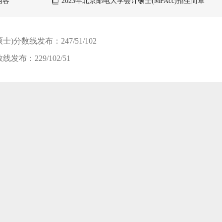
内容
2023年北京邮电大学会计硕士(MPAcc)招生简章
)分数线发布：247/51/102
发布：229/102/51
笔试班
面试班
复试班
8-08 新开班】 2024入学MBA/MEM提前面试开班 |面试拿优秀，轻松进名
8-08 新开班】 2025入学苏州园区校区-雏鹰班开班