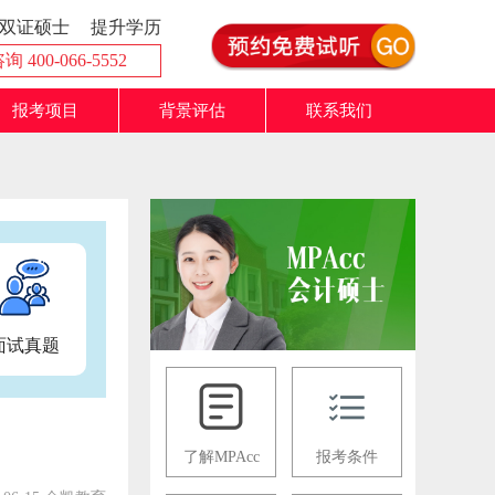
双证硕士
提升学历
 400-066-5552
报考项目
背景评估
联系我们
面试真题
了解MPAcc
报考条件