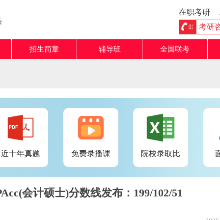
在职考研
熟
考研咨询
招生简章
辅导班
全国联考
近十年真题
免费录播课
院校录取比
Acc(会计硕士)分数线发布：199/102/51