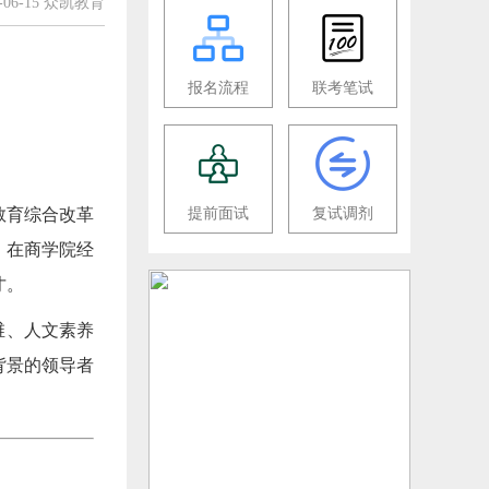
6-06-15 众凯教育
报名流程
联考笔试
教育综合改革
提前面试
复试调剂
，在商学院经
才。
维、人文素养
背景的领导者