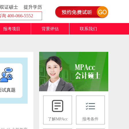
双证硕士
提升学历
 400-066-5552
报考项目
背景评估
联系我们
面试真题
了解MPAcc
报考条件