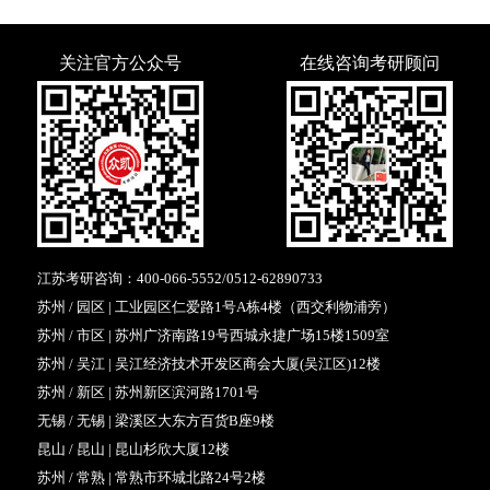
关注官方公众号
在线咨询考研顾问
江苏考研咨询：
400-066-5552
/
0512-62890733
苏州 / 园区 | 工业园区仁爱路1号A栋4楼（西交利物浦旁）
苏州 / 市区 | 苏州广济南路19号西城永捷广场15楼1509室
苏州 / 吴江 | 吴江经济技术开发区商会大厦(吴江区)12楼
苏州 / 新区 | 苏州新区滨河路1701号
无锡 / 无锡 | 梁溪区大东方百货B座9楼
昆山 / 昆山 | 昆山杉欣大厦12楼
苏州 / 常熟 | 常熟市环城北路24号2楼