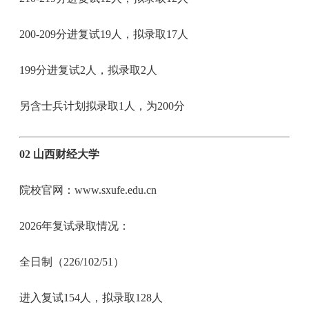
200-209分进复试19人，拟录取17人
199分进复试2人，拟录取2人
另含士兵计划拟录取1人，为200分
02 山西财经大学
院校官网：www.sxufe.edu.cn
2026年复试录取情况：
全日制（226/102/51）
进入复试154人，拟录取128人