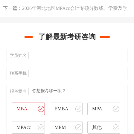
学制汇总
下一篇：
2026年河北地区MPAcc会计专硕分数线、学费及学
制汇总
了解最新考研咨询
学员姓名
联系手机
你想报考哪一项？
报考意向
MBA
EMBA
MPA
MPAcc
MEM
其他