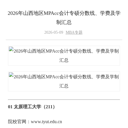
2026年山西地区MPAcc会计专硕分数线、学费及学
制汇总
2026-05-09
MBA专题
01 太原理工大学（211）
院校官网：www.tyut.edu.cn