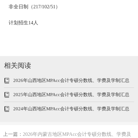
非全日制（217/102/51）
计划招生14人
相关阅读
2026年山西地区MPAcc会计专硕分数线、学费及学制汇总
2025年山西地区MPAcc会计专硕分数线、学费及学制汇总
2024年山西地区MPAcc会计专硕分数线、学费及学制汇总
上一篇：
2026年内蒙古地区MPAcc会计专硕分数线、学费及