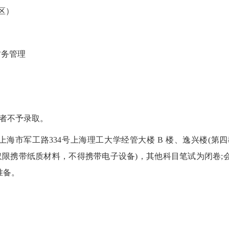
区）
财务管理
者不予录取。
海市军工路334号上海理工大学经管大楼 B 楼、逸兴楼(第四
(仅限携带纸质材料，不得携带电子设备)，其他科目笔试为闭卷;
准备。