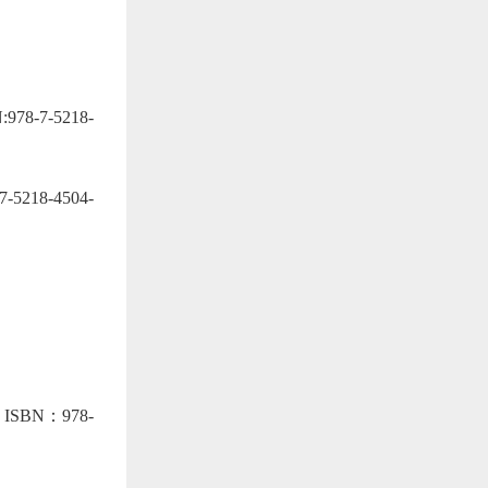
7-5218-
8-4504-
BN：978-