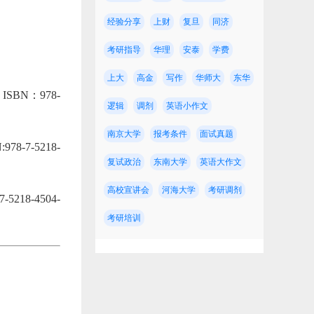
经验分享
上财
复旦
同济
考研指导
华理
安泰
学费
上大
高金
写作
华师大
东华
BN：978-
逻辑
调剂
英语小作文
南京大学
报考条件
面试真题
7-5218-
复试政治
东南大学
英语大作文
高校宣讲会
河海大学
考研调剂
8-4504-
考研培训
校！