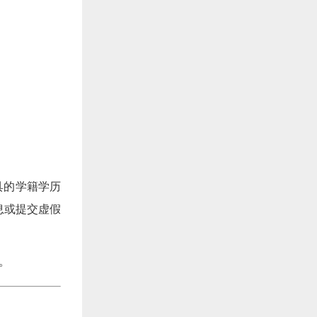
约
具的学籍学历
息或提交虚假
。