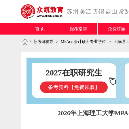
苏州
吴江
无锡
昆山
常
首 页
报考指南
免费讲座
江苏考研辅导
>
MPAcc 会计硕士专业学位
>
上海理
2027在职研究生
备考资料【免费领取】
2026年上海理工大学M