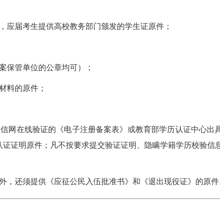
8-08 新开班】 2025入学苏州园区校区-雏鹰班开班
件，应届考生提供高校教务部门颁发的学生证原件；
8-14 公开课】 苏州市区MBA/MEM/MPA/MPAcc英语公开课
档案保管单位的公章均可）；
材料的原件；
稍后再说
免费预
学信网在线验证的《电子注册备案表》或教育部学历认证中心出
认证证明原件；凡不按要求提交验证证明、隐瞒学籍学历校验信
。
料外，还须提供《应征公民入伍批准书》和《退出现役证》的原件