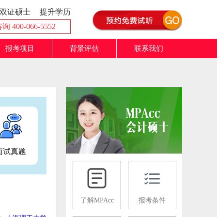
双证硕士
提升学历
 400-066-5552
报考项目
背景评估
联系我们
面试真题
了解MPAcc
报考条件