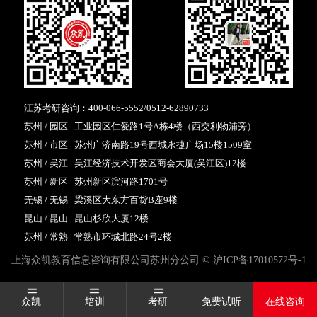
江苏考研咨询：
400-066-5552
/
0512-62890733
苏州 / 园区 | 工业园区仁爱路1号A栋4楼（西交利物浦旁）
苏州 / 市区 | 苏州广济南路19号西城永捷广场15楼1509室
苏州 / 吴江 | 吴江经济技术开发区商会大厦(吴江区)12楼
苏州 / 新区 | 苏州新区滨河路1701号
无锡 / 无锡 | 梁溪区大东方百货B座9楼
昆山 / 昆山 | 昆山杉欣大厦12楼
苏州 / 常熟 | 常熟市环城北路24号2楼
上海众凯教育信息咨询有限公司苏州分公司 ©
沪ICP备17010572号-1
众凯
培训
考研
免费试听
在线咨询