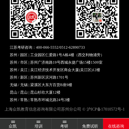
江苏考研咨询：
400-066-5552
/
0512-62890733
苏州 / 园区 | 工业园区仁爱路1号A栋4楼（西交利物浦旁）
苏州 / 市区 | 苏州广济南路19号西城永捷广场15楼1509室
苏州 / 吴江 | 吴江经济技术开发区商会大厦(吴江区)12楼
苏州 / 新区 | 苏州新区滨河路1701号
无锡 / 无锡 | 梁溪区大东方百货B座9楼
昆山 / 昆山 | 昆山杉欣大厦12楼
苏州 / 常熟 | 常熟市环城北路24号2楼
上海众凯教育信息咨询有限公司苏州分公司 ©
沪ICP备17010572号-1
众凯
培训
考研
免费试听
在线咨询