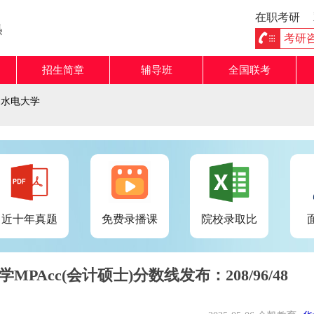
在职考研
熟
考研咨询
招生简章
辅导班
全国联考
利水电大学
近十年真题
免费录播课
院校录取比
MPAcc(会计硕士)分数线发布：208/96/48