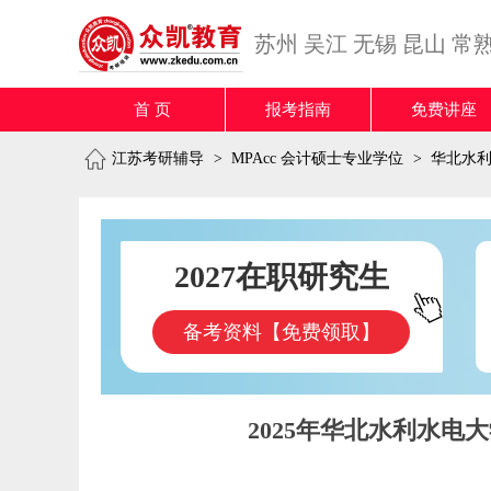
苏州
吴江
无锡
昆山
常
首 页
报考指南
免费讲座
江苏考研辅导
>
MPAcc 会计硕士专业学位
>
华北水
2027在职研究生
备考资料【免费领取】
2025年华北水利水电大学