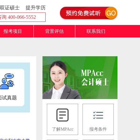
双证硕士
提升学历
 400-066-5552
报考项目
背景评估
联系我们
面试真题
了解MPAcc
报考条件