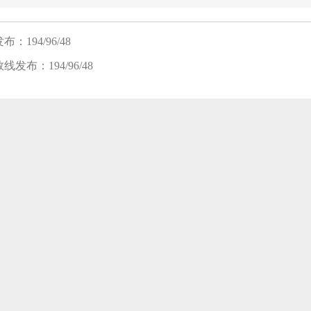
：194/96/48
发布：194/96/48
笔试班
面试班
复试班
8-08 新开班】 2024入学MBA/MEM提前面试开班 |面试拿优秀，轻松进名
8-08 新开班】 2025入学苏州园区校区-雏鹰班开班