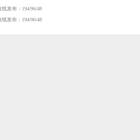
发布：194/96/48
发布：194/96/48
笔试班
面试班
复试班
8-08 新开班】 2024入学MBA/MEM提前面试开班 |面试拿优秀，轻松进名
8-08 新开班】 2025入学苏州园区校区-雏鹰班开班