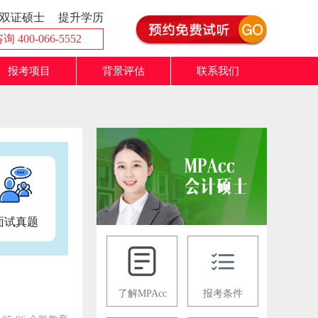
双证硕士
提升学历
 400-066-5552
报考项目
背景评估
联系我们
面试真题
了解MPAcc
报考条件