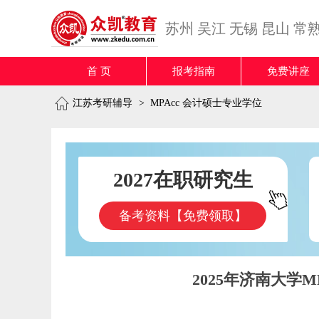
苏州
吴江
无锡
昆山
常
首 页
报考指南
免费讲座
江苏考研辅导
>
MPAcc 会计硕士专业学位
2027在职研究生
备考资料【免费领取】
2025年济南大学MP