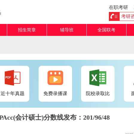
在职考研
熟
考研咨询
招生简章
辅导班
全国联考
近十年真题
免费录播课
院校录取比
Acc(会计硕士)分数线发布：201/96/48