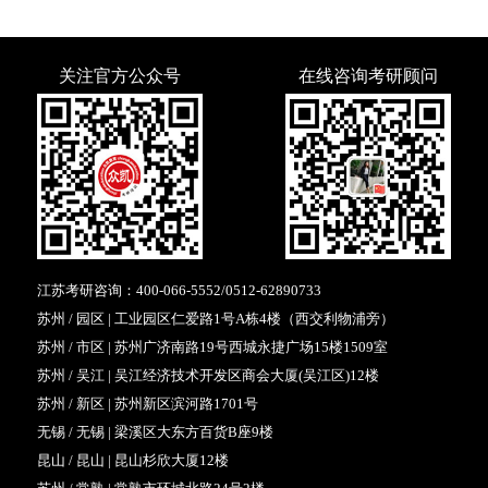
关注官方公众号
在线咨询考研顾问
江苏考研咨询：
400-066-5552
/
0512-62890733
苏州 / 园区 | 工业园区仁爱路1号A栋4楼（西交利物浦旁）
苏州 / 市区 | 苏州广济南路19号西城永捷广场15楼1509室
苏州 / 吴江 | 吴江经济技术开发区商会大厦(吴江区)12楼
苏州 / 新区 | 苏州新区滨河路1701号
无锡 / 无锡 | 梁溪区大东方百货B座9楼
昆山 / 昆山 | 昆山杉欣大厦12楼