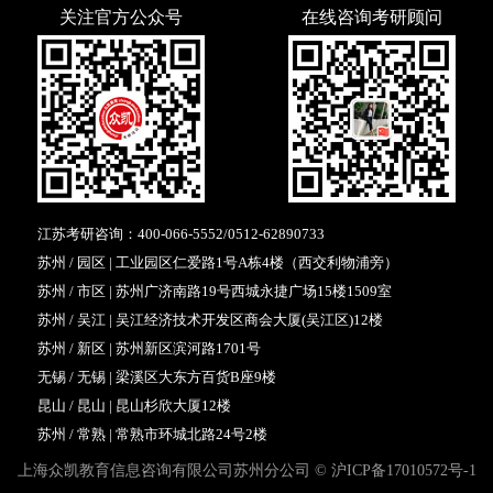
关注官方公众号
在线咨询考研顾问
江苏考研咨询：
400-066-5552
/
0512-62890733
苏州 / 园区 | 工业园区仁爱路1号A栋4楼（西交利物浦旁）
苏州 / 市区 | 苏州广济南路19号西城永捷广场15楼1509室
苏州 / 吴江 | 吴江经济技术开发区商会大厦(吴江区)12楼
苏州 / 新区 | 苏州新区滨河路1701号
无锡 / 无锡 | 梁溪区大东方百货B座9楼
昆山 / 昆山 | 昆山杉欣大厦12楼
苏州 / 常熟 | 常熟市环城北路24号2楼
上海众凯教育信息咨询有限公司苏州分公司 ©
沪ICP备17010572号-1