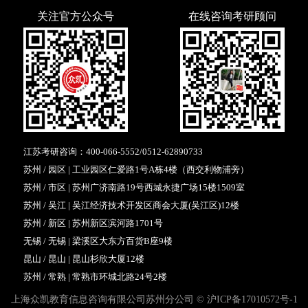
关注官方公众号
在线咨询考研顾问
江苏考研咨询：
400-066-5552
/
0512-62890733
苏州 / 园区 | 工业园区仁爱路1号A栋4楼（西交利物浦旁）
苏州 / 市区 | 苏州广济南路19号西城永捷广场15楼1509室
苏州 / 吴江 | 吴江经济技术开发区商会大厦(吴江区)12楼
苏州 / 新区 | 苏州新区滨河路1701号
无锡 / 无锡 | 梁溪区大东方百货B座9楼
昆山 / 昆山 | 昆山杉欣大厦12楼
苏州 / 常熟 | 常熟市环城北路24号2楼
上海众凯教育信息咨询有限公司苏州分公司 ©
沪ICP备17010572号-1