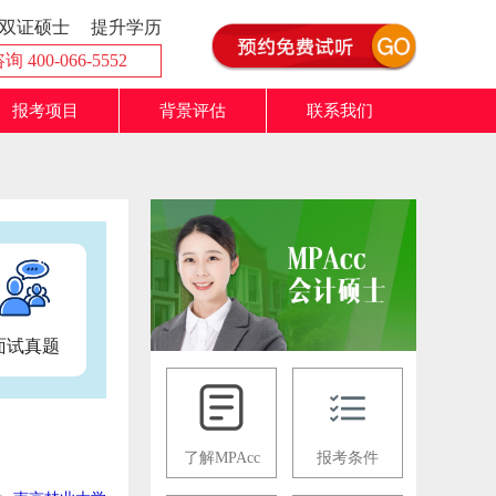
双证硕士
提升学历
 400-066-5552
报考项目
背景评估
联系我们
面试真题
了解MPAcc
报考条件