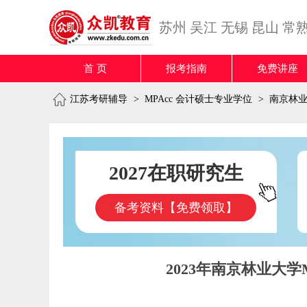
苏州
吴江
无锡
昆山
常
首 页
报考指南
免费讲座
江苏考研辅导
>
MPAcc 会计硕士专业学位
>
南京林
2027在职研究生
备考资料【免费领取】
2023年南京林业大学MP