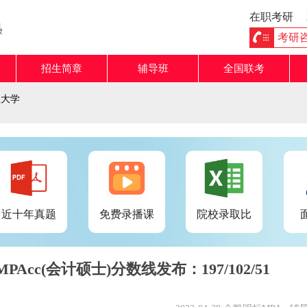
在职考研
熟
考研咨询
招生简章
辅导班
全国联考
业大学
近十年真题
免费录播课
院校录取比
Acc(会计硕士)分数线发布：197/102/51