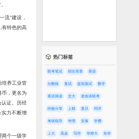
才。
一流”建设，
,有特色的高
热门标签
联考笔试
招生简章
英语
始培养工业管
分数线
复试
提前面试
数学
万港币，更名为
英语阅读
交大
老徐讲联考
合认证。历经
经验分享
上财
复旦
同济
合实力不断增
考研指导
华理
安泰
学费
上大
高金
写作
华师大
东华
理两个一级学