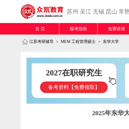
苏州
吴江
无锡
昆山
常
首 页
报考指南
免费讲座
江苏考研辅导
>
MEM 工程管理硕士
>
东华大学
2027在职研究生
备考资料【免费领取】
2025年东