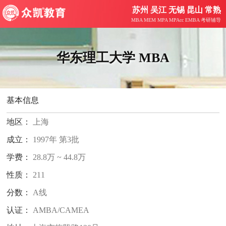
苏州 吴江 无锡 昆山 常熟
MBA MEM MPA MPAcc EMBA 考研辅导
华东理工大学 MBA
基本信息
地区：
上海
成立：
1997年 第3批
学费：
28.8万 ~ 44.8万
性质：
211
分数：
A线
认证：
AMBA/CAMEA