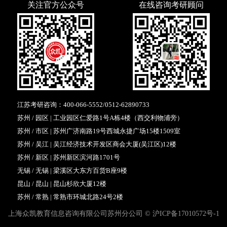
关注官方公众号
在线咨询考研顾问
江苏考研咨询：
400-066-5552
/
0512-62890733
苏州 / 园区 | 工业园区仁爱路1号A栋4楼（西交利物浦旁）
苏州 / 市区 | 苏州广济南路19号西城永捷广场15楼1509室
苏州 / 吴江 | 吴江经济技术开发区商会大厦(吴江区)12楼
苏州 / 新区 | 苏州新区滨河路1701号
无锡 / 无锡 | 梁溪区大东方百货B座9楼
昆山 / 昆山 | 昆山杉欣大厦12楼
苏州 / 常熟 | 常熟市环城北路24号2楼
上海众凯教育信息咨询有限公司苏州分公司 ©
沪ICP备17010572号-1