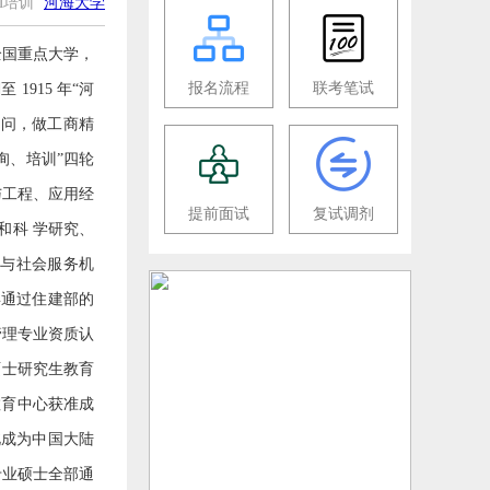
EM培训
河海大学
全国重点大学，
报名流程
联考笔试
915 年“河
 问，做工商精
询、培训”四轮
与工程、应用经
提前面试
复试调剂
和科 学研究、
育与社会服务机
 年通过住建部的
目管理专业资质认
程硕士研究生教育
 士教育中心获准成
至此成为中国大陆
专业硕士全部通