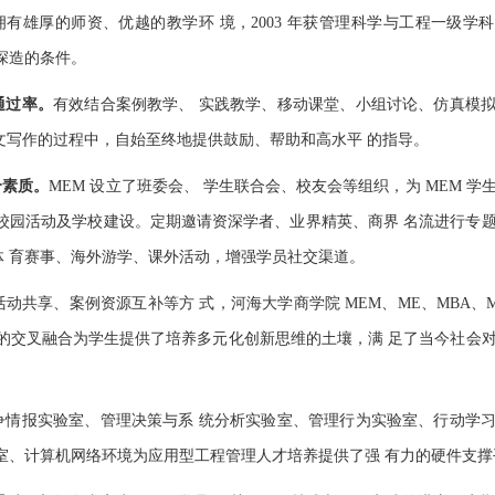
目拥有雄厚的师资、优越的教学环 境，2003 年获管理科学与工程一级学
深造的条件。
通过率。
有效结合案例教学、 实践教学、移动课堂、小组讨论、仿真模
论文写作的过程中，自始至终地提供鼓励、帮助和高水平 的指导。
合素质。
MEM 设立了班委会、 学生联合会、校友会等组织，为 MEM 学
参与校园活动及学校建设。定期邀请资深学者、业界精英、商界 名流进行专
体 育赛事、海外游学、课外活动，增强学员社交渠道。
动共享、案例资源互补等方 式，河海大学商学院 MEM、ME、MBA、MP
的交叉融合为学生提供了培养多元化创新思维的土壤，满 足了当今社会
争情报实验室、管理决策与系 统分析实验室、管理行为实验室、行动学
室、计算机网络环境为应用型工程管理人才培养提供了强 有力的硬件支