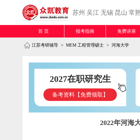
苏州
吴江
无锡
昆山
常
首 页
报考指南
免费讲座
江苏考研辅导
>
MEM 工程管理硕士
>
河海大学
2027在职研究生
备考资料【免费领取】
2022年河