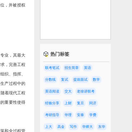
养单位，并被授权
热门标签
类专业，其最大
需求，完善工程
联考笔试
招生简章
英语
、组织、指挥、
分数线
复试
提前面试
数学
、生产过程中的
英语阅读
交大
老徐讲联考
 随着现代工程
中的重要性使得
经验分享
上财
复旦
同济
考研指导
华理
安泰
学费
上大
高金
写作
华师大
东华
决策和全过程管