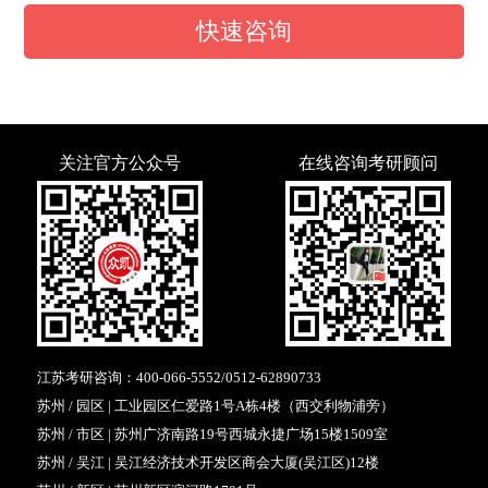
快速咨询
关注官方公众号
在线咨询考研顾问
江苏考研咨询：
400-066-5552
/
0512-62890733
苏州 / 园区 | 工业园区仁爱路1号A栋4楼（西交利物浦旁）
苏州 / 市区 | 苏州广济南路19号西城永捷广场15楼1509室
苏州 / 吴江 | 吴江经济技术开发区商会大厦(吴江区)12楼