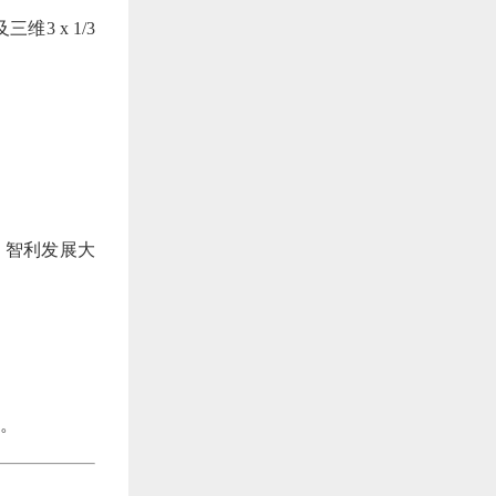
3 x 1/3
约
，智利发展大
才。