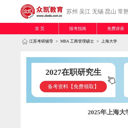
苏州
吴江
无锡
昆山
常
首 页
报考指南
免费讲座
江苏考研辅导
>
MBA 工商管理硕士
>
上海大学
2027在职研究生
备考资料【免费领取】
2025年上海