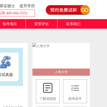
双证硕士
提升学历
 400-066-5552
报考项目
背景评估
联系我们
上海大学
面试真题
了解该院校
报考条件