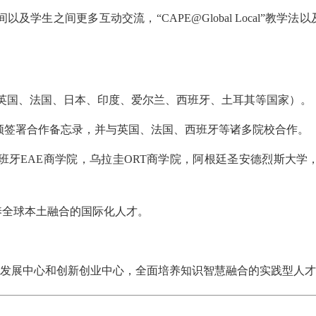
之间更多互动交流，“CAPE@Global Local”教学法以及三维
8-08 新开班】 2025入学苏州园区校区-雏鹰班开班
8-14 公开课】 苏州市区MBA/MEM/MPA/MPAcc英语公开课
 英国、法国、日本、印度、爱尔兰、西班牙、土耳其等国家）。
顿签署合作备忘录，并与英国、法国、西班牙等诸多院校合作。
稍后再说
免费预
班牙EAE商学院，乌拉圭ORT商学院，阿根廷圣安德烈斯大学
养全球本土融合的国际化人才。
，职业发展中心和创新创业中心，全面培养知识智慧融合的实践型人