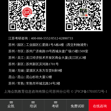
江苏考研咨询：
400-066-5552
/
0512-62890733
苏州 / 园区 | 工业园区仁爱路1号A栋4楼（西交利物浦旁）
苏州 / 市区 | 苏州广济南路19号西城永捷广场15楼1509室
苏州 / 吴江 | 吴江经济技术开发区商会大厦(吴江区)12楼
苏州 / 新区 | 苏州新区滨河路1701号
无锡 / 无锡 | 梁溪区大东方百货B座9楼
昆山 / 昆山 | 昆山杉欣大厦12楼
苏州 / 常熟 | 常熟市环城北路24号2楼
上海众凯教育信息咨询有限公司苏州分公司 ©
沪ICP备17010572号-1
众凯
培训
考研
免费试听
在线咨询