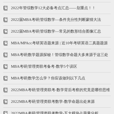
2022年管综数学12大必备考点汇总——划重点！！
2022届MBA考研|管综数学—条件充分性判断蒙猜大法
2022届MBA考研|管综数学—常见的数形结合图像汇总
MBA/MPAcc考研英语题来源 | 近10年考研英语二真题题源
及话题汇总
MBA考研|数学题源探秘！管综数学命题大多来源于这三处
MBA考研|管理类联考备考-数学5个误区
MBA考研|数学怎么学？你应该做到以下几点
2022MBA考研|管理类联考-数学背后考察的究竟是哪些思维
能力
2022MBA考研|管理类联考数学-数学命题出处来源
2022MBA考研|管理类联考数学-五大模块占题量分析