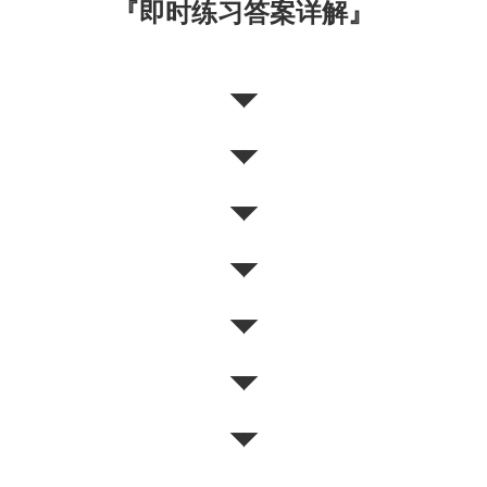
『
即时练习答案详解
』
◥◤
◥◤
◥◤
◥◤
◥◤
◥◤
◥◤