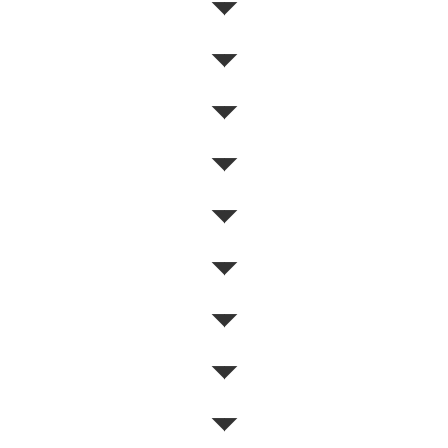
◥◤
◥◤
◥◤
◥◤
◥◤
◥◤
◥◤
◥◤
◥◤