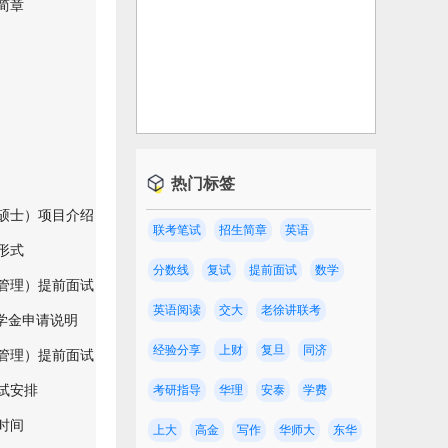
简章
热门标签
理硕士）项目介绍
联考笔试
招生简章
英语
形式
分数线
复试
提前面试
数学
商管理）提前面试
英语阅读
交大
老徐讲联考
奖学金申请说明
经验分享
上财
复旦
同济
商管理）提前面试
复试安排
考研指导
华理
安泰
学费
时间
上大
高金
写作
华师大
东华