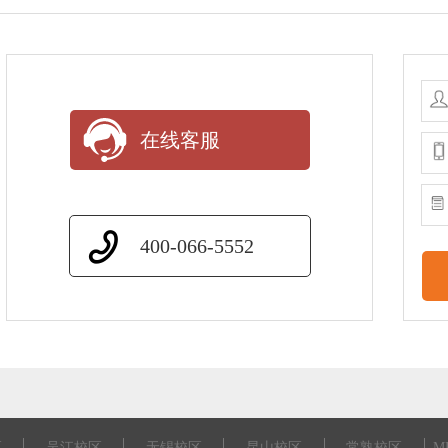
在线客服
400-066-5552
区
吴江校区
无锡校区
昆山校区
常熟校区
M