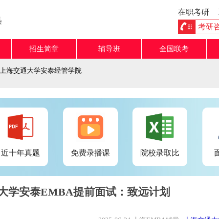
在职考研
熟
考研咨询
招生简章
辅导班
全国联考
上海交通大学安泰经管学院
近十年真题
免费录播课
院校录取比
通大学安泰EMBA提前面试：致远计划