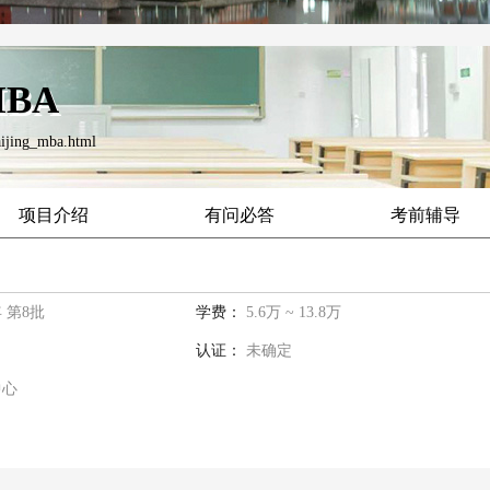
BA
ijing_mba.html
项目介绍
有问必答
考前辅导
年 第8批
学费：
5.6万 ~ 13.8万
认证：
未确定
中心