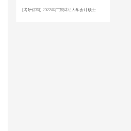
硕士)分数线及复试内容
[考研咨询] 2022年广东财经大学会计硕士
（MPAcc）分数线及复试分析
费
%
三