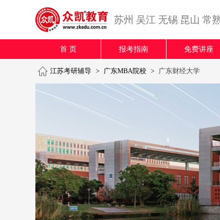
苏州
吴江
无锡
昆山
常
首 页
报考指南
免费讲座
江苏考研辅导
>
广东MBA院校
>
广东财经大学