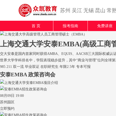
苏州
吴江
无锡
昆山
常
首 页
报考指南
免费讲座
上海交通大学安泰EMBA(高级工商
交大安泰是国内首家同时获得AMBA、EQUIS、AACSB三大国际权
世界大学学科排名中，学院表现稳步提升，其中“商业与管理”位列全球第
985
211
双一流
毕业双证
在职研究生
年限2.5年
专本可报
安泰EMBA
政策咨询会
08月09日 19:00
苏州园区
立即预约