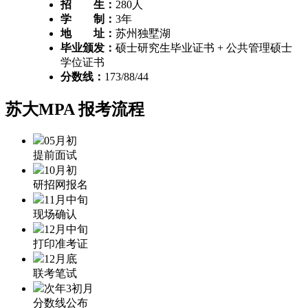
招 生：
280人
学 制：
3年
地 址：
苏州独墅湖
毕业颁发：
硕士研究生毕业证书 + 公共管理硕士
学位证书
分数线：
173/88/44
苏大MPA
报考流程
05月初
提前面试
10月初
研招网报名
11月中旬
现场确认
12月中旬
打印准考证
12月底
联考笔试
次年3初月
分数线公布